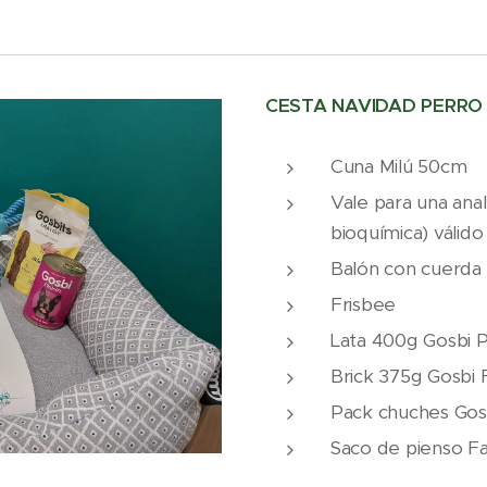
CESTA NAVIDAD PERRO
Cuna Milú 50cm
Vale para una ana
bioquímica) válid
Balón con cuerda 
Frisbee
Lata 400g Gosbi Pl
Brick 375g Gosbi 
Pack chuches Gosb
Saco de pienso Fa