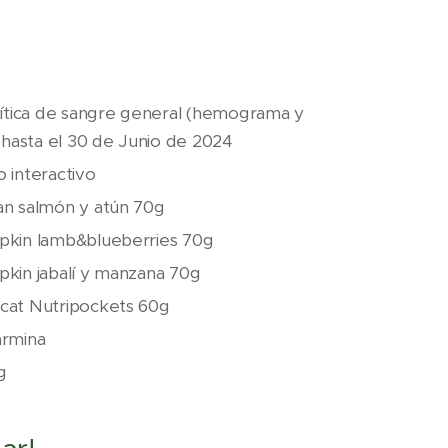
lítica de sangre general (hemograma y
o hasta el 30 de Junio de 2024
 interactivo
an salmón y atún 70g
pkin lamb&blueberries 70g
kin jabalí y manzana 70g
cat Nutripockets 60g
armina
g