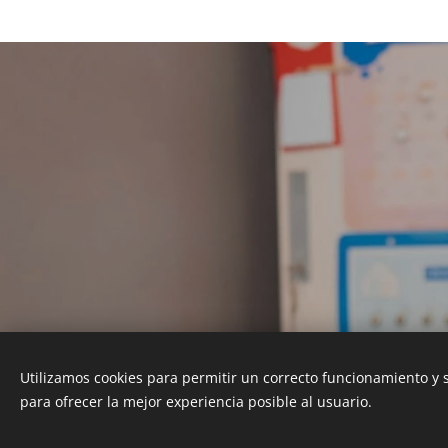
Utilizamos cookies para permitir un correcto funcionamiento y
© 2026
Vilavet Veterinaris
| Todos los dere
para ofrecer la mejor experiencia posible al usuario.
93 637 75 52 | vilavet@gmail.com | Av. de Llo