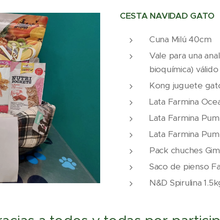
CESTA NAVIDAD GATO
Cuna Milú 40cm
Vale para una ana
bioquímica) válid
Kong juguete gato
Lata Farmina Oce
Lata Farmina Pum
Lata Farmina Pump
Pack chuches Gim
Saco de pienso F
N&D Spirulina 1.5k