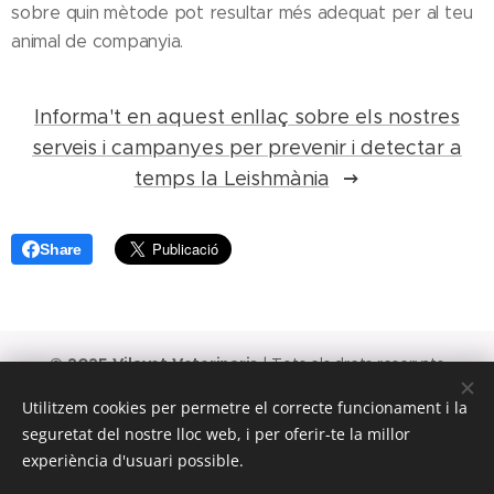
sobre quin mètode pot resultar més adequat per al teu
animal de companyia.
Informa't en aquest enllaç sobre els nostres
serveis i campanyes per prevenir i detectar a
temps la Leishmània
Share
© 2025 Vilavet Veterinaris
| Tots els drets reservats
93 637 75 52 | vilavet@gmail.com | Av. de Llorenç Puig, 24,
Utilitzem cookies per permetre el correcte funcionament i la
08840. Viladecans
seguretat del nostre lloc web, i per oferir-te la millor
Cookies
experiència d'usuari possible.